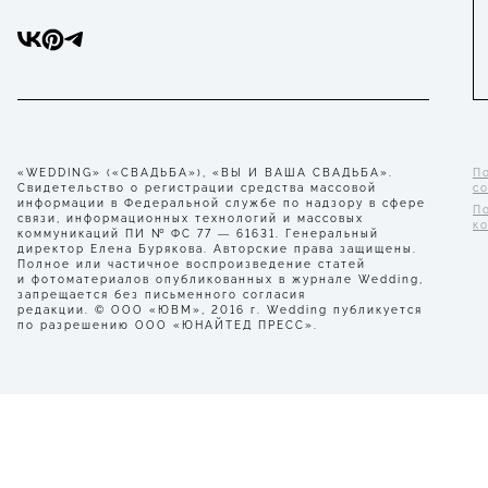
«WEDDING» («СВАДЬБА»), «ВЫ И ВАША СВАДЬБА».
П
Свидетельство о регистрации средства массовой
с
информации в Федеральной службе по надзору в сфере
П
связи, информационных технологий и массовых
к
коммуникаций ПИ № ФС 77 — 61631. Генеральный
директор Елена Бурякова. Авторские права защищены.
Полное или частичное воспроизведение статей
и фотоматериалов опубликованных в журнале Wedding,
запрещается без письменного согласия
редакции. © ООО «ЮВМ», 2016 г. Wedding публикуется
по разрешению ООО «ЮНАЙТЕД ПРЕСС».