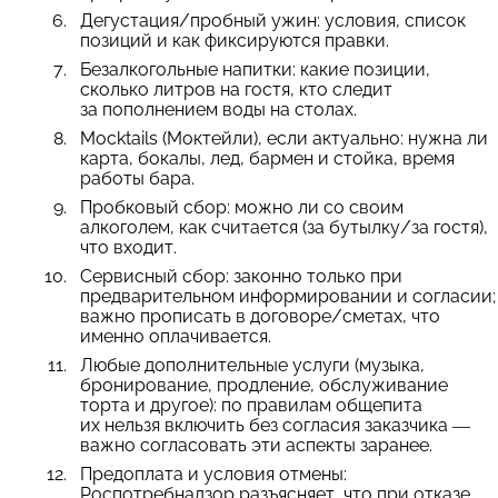
Дегустация/пробный ужин: условия, список
позиций и как фиксируются правки.
Безалкогольные напитки: какие позиции,
сколько литров на гостя, кто следит
за пополнением воды на столах.
Mocktails (Моктейли), если актуально: нужна ли
карта, бокалы, лед, бармен и стойка, время
работы бара.
Пробковый сбор: можно ли со своим
алкоголем, как считается (за бутылку/за гостя),
что входит.
Сервисный сбор: законно только при
предварительном информировании и согласии;
важно прописать в договоре/сметах, что
именно оплачивается.
Любые дополнительные услуги (музыка,
бронирование, продление, обслуживание
торта и другое): по правилам общепита
их нельзя включить без согласия заказчика —
важно согласовать эти аспекты заранее.
Предоплата и условия отмены:
Роспотребнадзор разъясняет, что при отказе