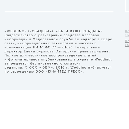
«WEDDING» («СВАДЬБА»), «ВЫ И ВАША СВАДЬБА».
П
Свидетельство о регистрации средства массовой
с
информации в Федеральной службе по надзору в сфере
П
связи, информационных технологий и массовых
к
коммуникаций ПИ № ФС 77 — 61631. Генеральный
директор Елена Бурякова. Авторские права защищены.
Полное или частичное воспроизведение статей
и фотоматериалов опубликованных в журнале Wedding,
запрещается без письменного согласия
редакции. © ООО «ЮВМ», 2016 г. Wedding публикуется
по разрешению ООО «ЮНАЙТЕД ПРЕСС».