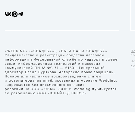
«WEDDING» («СВАДЬБА»), «ВЫ И ВАША СВАДЬБА».
П
Свидетельство о регистрации средства массовой
с
информации в Федеральной службе по надзору в сфере
П
связи, информационных технологий и массовых
к
коммуникаций ПИ № ФС 77 — 61631. Генеральный
директор Елена Бурякова. Авторские права защищены.
Полное или частичное воспроизведение статей
и фотоматериалов опубликованных в журнале Wedding,
запрещается без письменного согласия
редакции. © ООО «ЮВМ», 2016 г. Wedding публикуется
по разрешению ООО «ЮНАЙТЕД ПРЕСС».