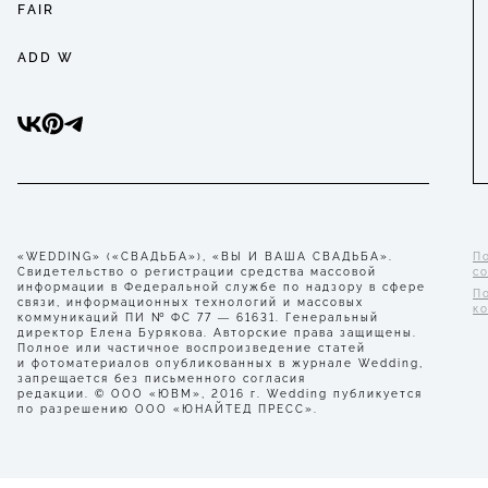
FAIR
ADD W
«WEDDING» («СВАДЬБА»), «ВЫ И ВАША СВАДЬБА».
П
Свидетельство о регистрации средства массовой
с
информации в Федеральной службе по надзору в сфере
П
связи, информационных технологий и массовых
к
коммуникаций ПИ № ФС 77 — 61631. Генеральный
директор Елена Бурякова. Авторские права защищены.
Полное или частичное воспроизведение статей
и фотоматериалов опубликованных в журнале Wedding,
запрещается без письменного согласия
редакции. © ООО «ЮВМ», 2016 г. Wedding публикуется
по разрешению ООО «ЮНАЙТЕД ПРЕСС».