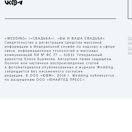
«WEDDING» («СВАДЬБА»), «ВЫ И ВАША СВАДЬБА».
П
Свидетельство о регистрации средства массовой
с
информации в Федеральной службе по надзору в сфере
П
связи, информационных технологий и массовых
к
коммуникаций ПИ № ФС 77 — 61631. Генеральный
директор Елена Бурякова. Авторские права защищены.
Полное или частичное воспроизведение статей
и фотоматериалов опубликованных в журнале Wedding,
запрещается без письменного согласия
редакции. © ООО «ЮВМ», 2016 г. Wedding публикуется
по разрешению ООО «ЮНАЙТЕД ПРЕСС».