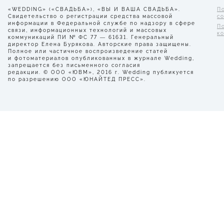
«WEDDING» («СВАДЬБА»), «ВЫ И ВАША СВАДЬБА».
П
Свидетельство о регистрации средства массовой
с
информации в Федеральной службе по надзору в сфере
П
связи, информационных технологий и массовых
к
коммуникаций ПИ № ФС 77 — 61631. Генеральный
директор Елена Бурякова. Авторские права защищены.
Полное или частичное воспроизведение статей
и фотоматериалов опубликованных в журнале Wedding,
запрещается без письменного согласия
редакции. © ООО «ЮВМ», 2016 г. Wedding публикуется
по разрешению ООО «ЮНАЙТЕД ПРЕСС».