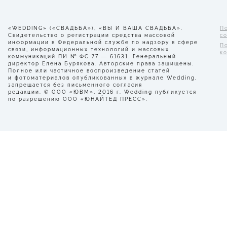
«WEDDING» («СВАДЬБА»), «ВЫ И ВАША СВАДЬБА».
П
Свидетельство о регистрации средства массовой
с
информации в Федеральной службе по надзору в сфере
П
связи, информационных технологий и массовых
к
коммуникаций ПИ № ФС 77 — 61631. Генеральный
директор Елена Бурякова. Авторские права защищены.
Полное или частичное воспроизведение статей
и фотоматериалов опубликованных в журнале Wedding,
запрещается без письменного согласия
редакции. © ООО «ЮВМ», 2016 г. Wedding публикуется
по разрешению ООО «ЮНАЙТЕД ПРЕСС».