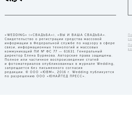
«WEDDING» («СВАДЬБА»), «ВЫ И ВАША СВАДЬБА».
П
Свидетельство о регистрации средства массовой
с
информации в Федеральной службе по надзору в сфере
П
связи, информационных технологий и массовых
к
коммуникаций ПИ № ФС 77 — 61631. Генеральный
директор Елена Бурякова. Авторские права защищены.
Полное или частичное воспроизведение статей
и фотоматериалов опубликованных в журнале Wedding,
запрещается без письменного согласия
редакции. © ООО «ЮВМ», 2016 г. Wedding публикуется
по разрешению ООО «ЮНАЙТЕД ПРЕСС».