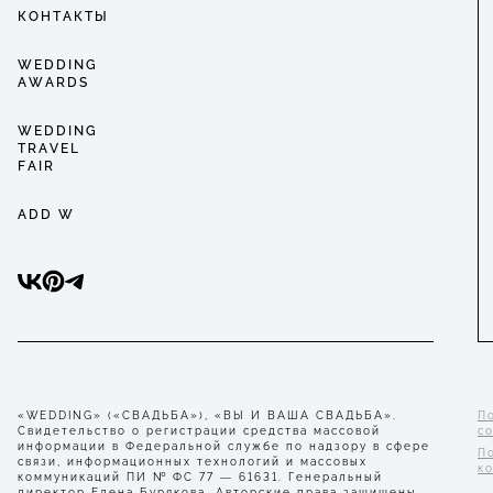
КОНТАКТЫ
WEDDING
AWARDS
WEDDING
TRAVEL
FAIR
ADD W
«WEDDING» («СВАДЬБА»), «ВЫ И ВАША СВАДЬБА».
П
Свидетельство о регистрации средства массовой
с
информации в Федеральной службе по надзору в сфере
П
связи, информационных технологий и массовых
к
коммуникаций ПИ № ФС 77 — 61631. Генеральный
директор Елена Бурякова. Авторские права защищены.