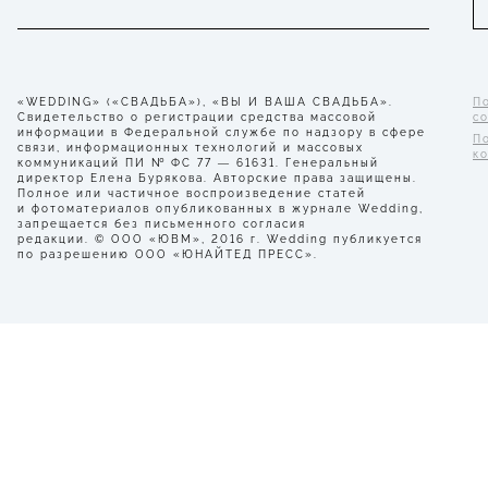
«WEDDING» («СВАДЬБА»), «ВЫ И ВАША СВАДЬБА».
П
Свидетельство о регистрации средства массовой
с
информации в Федеральной службе по надзору в сфере
П
связи, информационных технологий и массовых
к
коммуникаций ПИ № ФС 77 — 61631. Генеральный
директор Елена Бурякова. Авторские права защищены.
Полное или частичное воспроизведение статей
и фотоматериалов опубликованных в журнале Wedding,
запрещается без письменного согласия
редакции. © ООО «ЮВМ», 2016 г. Wedding публикуется
по разрешению ООО «ЮНАЙТЕД ПРЕСС».