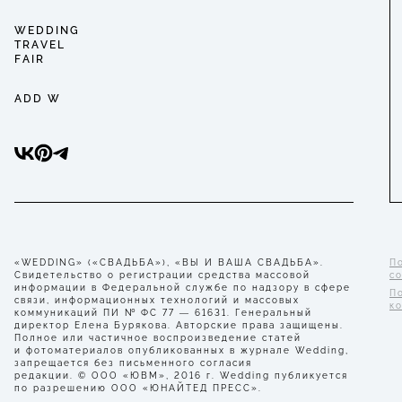
WEDDING
TRAVEL
FAIR
ADD W
«WEDDING» («СВАДЬБА»), «ВЫ И ВАША СВАДЬБА».
П
Свидетельство о регистрации средства массовой
с
информации в Федеральной службе по надзору в сфере
П
связи, информационных технологий и массовых
к
коммуникаций ПИ № ФС 77 — 61631. Генеральный
директор Елена Бурякова. Авторские права защищены.
Полное или частичное воспроизведение статей
и фотоматериалов опубликованных в журнале Wedding,
запрещается без письменного согласия
редакции. © ООО «ЮВМ», 2016 г. Wedding публикуется
по разрешению ООО «ЮНАЙТЕД ПРЕСС».