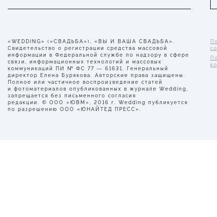
«WEDDING» («СВАДЬБА»), «ВЫ И ВАША СВАДЬБА».
П
Свидетельство о регистрации средства массовой
с
информации в Федеральной службе по надзору в сфере
П
связи, информационных технологий и массовых
к
коммуникаций ПИ № ФС 77 — 61631. Генеральный
директор Елена Бурякова. Авторские права защищены.
Полное или частичное воспроизведение статей
и фотоматериалов опубликованных в журнале Wedding,
запрещается без письменного согласия
редакции. © ООО «ЮВМ», 2016 г. Wedding публикуется
по разрешению ООО «ЮНАЙТЕД ПРЕСС».