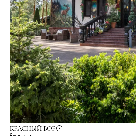
КРАСНЫЙ
БОР
Бєларусь