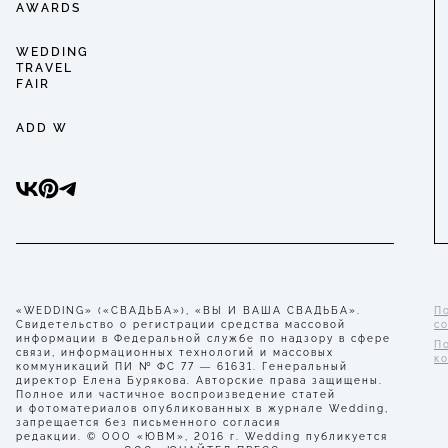
AWARDS
WEDDING
TRAVEL
FAIR
ADD W
«WEDDING» («СВАДЬБА»), «ВЫ И ВАША СВАДЬБА».
П
Свидетельство о регистрации средства массовой
с
информации в Федеральной службе по надзору в сфере
П
связи, информационных технологий и массовых
к
коммуникаций ПИ № ФС 77 — 61631. Генеральный
директор Елена Бурякова. Авторские права защищены.
Полное или частичное воспроизведение статей
и фотоматериалов опубликованных в журнале Wedding,
запрещается без письменного согласия
редакции. © ООО «ЮВМ», 2016 г. Wedding публикуется