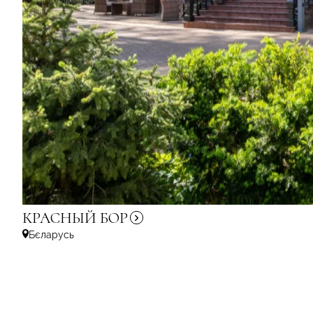
КРАСНЫЙ
БОР
Бєларусь