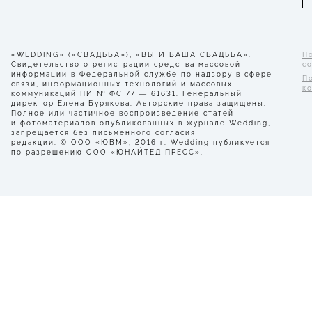
«WEDDING» («СВАДЬБА»), «ВЫ И ВАША СВАДЬБА».
П
Свидетельство о регистрации средства массовой
с
информации в Федеральной службе по надзору в сфере
П
связи, информационных технологий и массовых
к
коммуникаций ПИ № ФС 77 — 61631. Генеральный
директор Елена Бурякова. Авторские права защищены.
Полное или частичное воспроизведение статей
и фотоматериалов опубликованных в журнале Wedding,
запрещается без письменного согласия
редакции. © ООО «ЮВМ», 2016 г. Wedding публикуется
по разрешению ООО «ЮНАЙТЕД ПРЕСС».