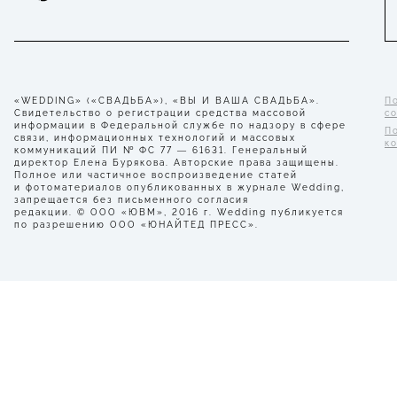
«WEDDING» («СВАДЬБА»), «ВЫ И ВАША СВАДЬБА».
П
Свидетельство о регистрации средства массовой
с
информации в Федеральной службе по надзору в сфере
П
связи, информационных технологий и массовых
к
коммуникаций ПИ № ФС 77 — 61631. Генеральный
директор Елена Бурякова. Авторские права защищены.
Полное или частичное воспроизведение статей
и фотоматериалов опубликованных в журнале Wedding,
запрещается без письменного согласия
редакции. © ООО «ЮВМ», 2016 г. Wedding публикуется
по разрешению ООО «ЮНАЙТЕД ПРЕСС».