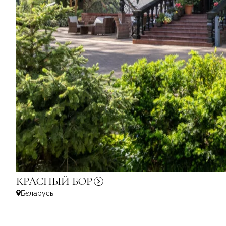
КРАСНЫЙ
БОР
Бєларусь