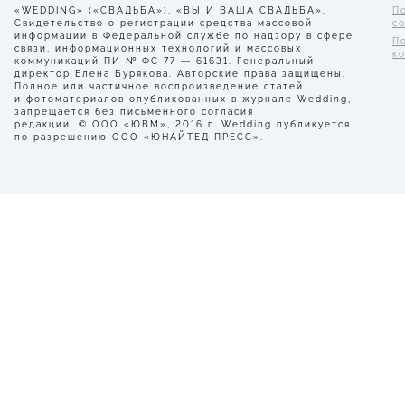
«WEDDING» («СВАДЬБА»), «ВЫ И ВАША СВАДЬБА».
П
Свидетельство о регистрации средства массовой
с
информации в Федеральной службе по надзору в сфере
П
связи, информационных технологий и массовых
к
коммуникаций ПИ № ФС 77 — 61631. Генеральный
директор Елена Бурякова. Авторские права защищены.
Полное или частичное воспроизведение статей
и фотоматериалов опубликованных в журнале Wedding,
запрещается без письменного согласия
редакции. © ООО «ЮВМ», 2016 г. Wedding публикуется
по разрешению ООО «ЮНАЙТЕД ПРЕСС».