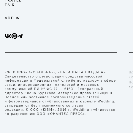
TRAVEL
FAIR
ADD W
«WEDDING» («СВАДЬБА»), «ВЫ И ВАША СВАДЬБА».
П
Свидетельство о регистрации средства массовой
с
информации в Федеральной службе по надзору в сфере
П
связи, информационных технологий и массовых
к
коммуникаций ПИ № ФС 77 — 61631. Генеральный
директор Елена Бурякова. Авторские права защищены.
Полное или частичное воспроизведение статей
и фотоматериалов опубликованных в журнале Wedding,
запрещается без письменного согласия
редакции. © ООО «ЮВМ», 2016 г. Wedding публикуется
по разрешению ООО «ЮНАЙТЕД ПРЕСС».