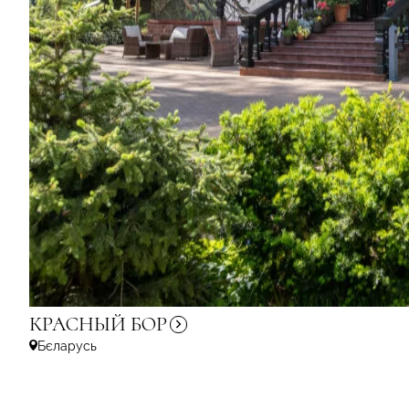
КРАСНЫЙ
БОР
Бєларусь