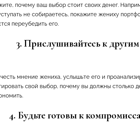
ажите, почему ваш выбор стоит своих денег. Напри
уступать не собираетесь, покажите жениху портф
тся переубедить его.
3. Прислушивайтесь к другим
учесть мнение жениха, услышьте его и проанализир
ировать свой выбор, почему вы должны столько д
кономить.
4. Будьте готовы к компромисс