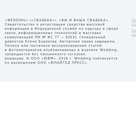
«WEDDING» («СВАДЬБА»), «ВЫ И ВАША СВАДЬБА».
П
Свидетельство о регистрации средства массовой
с
информации в Федеральной службе по надзору в сфере
П
связи, информационных технологий и массовых
к
коммуникаций ПИ № ФС 77 — 61631. Генеральный
директор Елена Бурякова. Авторские права защищены.
Полное или частичное воспроизведение статей
и фотоматериалов опубликованных в журнале Wedding,
запрещается без письменного согласия
редакции. © ООО «ЮВМ», 2016 г. Wedding публикуется
по разрешению ООО «ЮНАЙТЕД ПРЕСС».