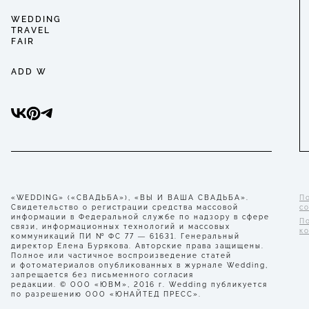
WEDDING
TRAVEL
FAIR
ADD W
«WEDDING» («СВАДЬБА»), «ВЫ И ВАША СВАДЬБА».
П
Свидетельство о регистрации средства массовой
с
информации в Федеральной службе по надзору в сфере
П
связи, информационных технологий и массовых
к
коммуникаций ПИ № ФС 77 — 61631. Генеральный
директор Елена Бурякова. Авторские права защищены.
Полное или частичное воспроизведение статей
и фотоматериалов опубликованных в журнале Wedding,
запрещается без письменного согласия
редакции. © ООО «ЮВМ», 2016 г. Wedding публикуется
по разрешению ООО «ЮНАЙТЕД ПРЕСС».