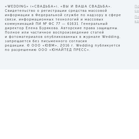
«WEDDING» («СВАДЬБА»), «ВЫ И ВАША СВАДЬБА».
П
Свидетельство о регистрации средства массовой
с
информации в Федеральной службе по надзору в сфере
П
связи, информационных технологий и массовых
к
коммуникаций ПИ № ФС 77 — 61631. Генеральный
директор Елена Бурякова. Авторские права защищены.
Полное или частичное воспроизведение статей
и фотоматериалов опубликованных в журнале Wedding,
запрещается без письменного согласия
редакции. © ООО «ЮВМ», 2016 г. Wedding публикуется
по разрешению ООО «ЮНАЙТЕД ПРЕСС».