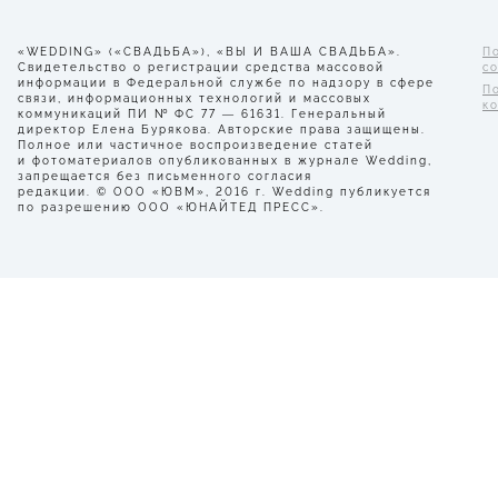
«WEDDING» («СВАДЬБА»), «ВЫ И ВАША СВАДЬБА».
П
Свидетельство о регистрации средства массовой
с
информации в Федеральной службе по надзору в сфере
П
связи, информационных технологий и массовых
к
коммуникаций ПИ № ФС 77 — 61631. Генеральный
директор Елена Бурякова. Авторские права защищены.
Полное или частичное воспроизведение статей
и фотоматериалов опубликованных в журнале Wedding,
запрещается без письменного согласия
редакции. © ООО «ЮВМ», 2016 г. Wedding публикуется
по разрешению ООО «ЮНАЙТЕД ПРЕСС».