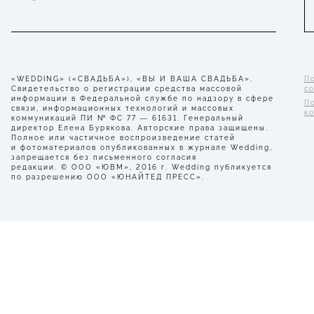
«WEDDING» («СВАДЬБА»), «ВЫ И ВАША СВАДЬБА».
П
Свидетельство о регистрации средства массовой
с
информации в Федеральной службе по надзору в сфере
П
связи, информационных технологий и массовых
к
коммуникаций ПИ № ФС 77 — 61631. Генеральный
директор Елена Бурякова. Авторские права защищены.
Полное или частичное воспроизведение статей
и фотоматериалов опубликованных в журнале Wedding,
запрещается без письменного согласия
редакции. © ООО «ЮВМ», 2016 г. Wedding публикуется
по разрешению ООО «ЮНАЙТЕД ПРЕСС».