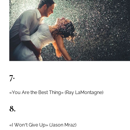
7.
«You Are the Best Thing» (Ray LaMontagne)
8.
«I Won’t Give Up» (Jason Mraz)