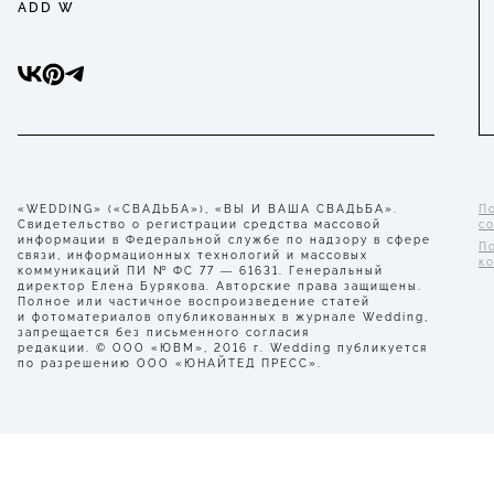
ADD W
«WEDDING» («СВАДЬБА»), «ВЫ И ВАША СВАДЬБА».
П
Свидетельство о регистрации средства массовой
с
информации в Федеральной службе по надзору в сфере
П
связи, информационных технологий и массовых
к
коммуникаций ПИ № ФС 77 — 61631. Генеральный
директор Елена Бурякова. Авторские права защищены.
Полное или частичное воспроизведение статей
и фотоматериалов опубликованных в журнале Wedding,
запрещается без письменного согласия
редакции. © ООО «ЮВМ», 2016 г. Wedding публикуется
по разрешению ООО «ЮНАЙТЕД ПРЕСС».