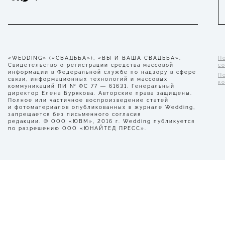
«WEDDING» («СВАДЬБА»), «ВЫ И ВАША СВАДЬБА».
П
Свидетельство о регистрации средства массовой
с
информации в Федеральной службе по надзору в сфере
П
связи, информационных технологий и массовых
к
коммуникаций ПИ № ФС 77 — 61631. Генеральный
директор Елена Бурякова. Авторские права защищены.
Полное или частичное воспроизведение статей
и фотоматериалов опубликованных в журнале Wedding,
запрещается без письменного согласия
редакции. © ООО «ЮВМ», 2016 г. Wedding публикуется
по разрешению ООО «ЮНАЙТЕД ПРЕСС».