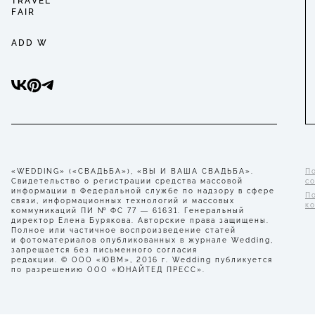
TRAVEL
FAIR
ADD W
«WEDDING» («СВАДЬБА»), «ВЫ И ВАША СВАДЬБА».
П
Свидетельство о регистрации средства массовой
с
информации в Федеральной службе по надзору в сфере
П
связи, информационных технологий и массовых
к
коммуникаций ПИ № ФС 77 — 61631. Генеральный
директор Елена Бурякова. Авторские права защищены.
Полное или частичное воспроизведение статей
и фотоматериалов опубликованных в журнале Wedding,
запрещается без письменного согласия
редакции. © ООО «ЮВМ», 2016 г. Wedding публикуется
по разрешению ООО «ЮНАЙТЕД ПРЕСС».