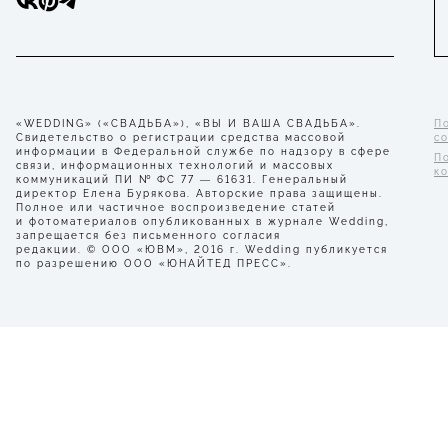
«WEDDING» («СВАДЬБА»), «ВЫ И ВАША СВАДЬБА».
П
Свидетельство о регистрации средства массовой
с
информации в Федеральной службе по надзору в сфере
П
связи, информационных технологий и массовых
к
коммуникаций ПИ № ФС 77 — 61631. Генеральный
директор Елена Бурякова. Авторские права защищены.
Полное или частичное воспроизведение статей
и фотоматериалов опубликованных в журнале Wedding,
запрещается без письменного согласия
редакции. © ООО «ЮВМ», 2016 г. Wedding публикуется
по разрешению ООО «ЮНАЙТЕД ПРЕСС».