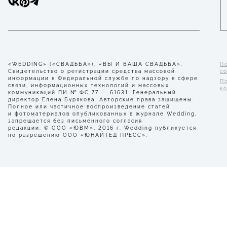
«WEDDING» («СВАДЬБА»), «ВЫ И ВАША СВАДЬБА».
П
Свидетельство о регистрации средства массовой
с
информации в Федеральной службе по надзору в сфере
П
связи, информационных технологий и массовых
к
коммуникаций ПИ № ФС 77 — 61631. Генеральный
директор Елена Бурякова. Авторские права защищены.
Полное или частичное воспроизведение статей
и фотоматериалов опубликованных в журнале Wedding,
запрещается без письменного согласия
редакции. © ООО «ЮВМ», 2016 г. Wedding публикуется
по разрешению ООО «ЮНАЙТЕД ПРЕСС».