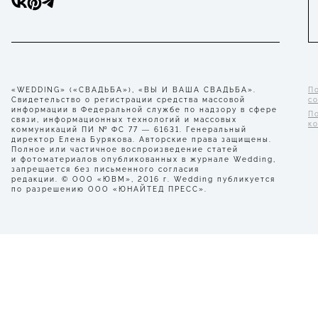
«WEDDING» («СВАДЬБА»), «ВЫ И ВАША СВАДЬБА».
П
Свидетельство о регистрации средства массовой
с
информации в Федеральной службе по надзору в сфере
П
связи, информационных технологий и массовых
к
коммуникаций ПИ № ФС 77 — 61631. Генеральный
директор Елена Бурякова. Авторские права защищены.
Полное или частичное воспроизведение статей
и фотоматериалов опубликованных в журнале Wedding,
запрещается без письменного согласия
редакции. © ООО «ЮВМ», 2016 г. Wedding публикуется
по разрешению ООО «ЮНАЙТЕД ПРЕСС».