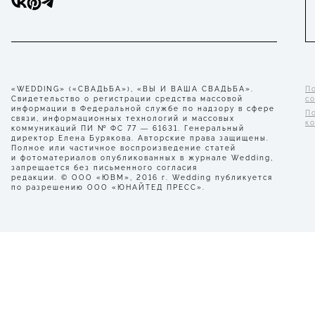
«WEDDING» («СВАДЬБА»), «ВЫ И ВАША СВАДЬБА».
П
Свидетельство о регистрации средства массовой
с
информации в Федеральной службе по надзору в сфере
П
связи, информационных технологий и массовых
к
коммуникаций ПИ № ФС 77 — 61631. Генеральный
директор Елена Бурякова. Авторские права защищены.
Полное или частичное воспроизведение статей
и фотоматериалов опубликованных в журнале Wedding,
запрещается без письменного согласия
редакции. © ООО «ЮВМ», 2016 г. Wedding публикуется
по разрешению ООО «ЮНАЙТЕД ПРЕСС».