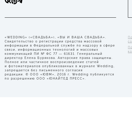
«WEDDING» («СВАДЬБА»), «ВЫ И ВАША СВАДЬБА».
П
Свидетельство о регистрации средства массовой
с
информации в Федеральной службе по надзору в сфере
П
связи, информационных технологий и массовых
к
коммуникаций ПИ № ФС 77 — 61631. Генеральный
директор Елена Бурякова. Авторские права защищены.
Полное или частичное воспроизведение статей
и фотоматериалов опубликованных в журнале Wedding,
запрещается без письменного согласия
редакции. © ООО «ЮВМ», 2016 г. Wedding публикуется
по разрешению ООО «ЮНАЙТЕД ПРЕСС».