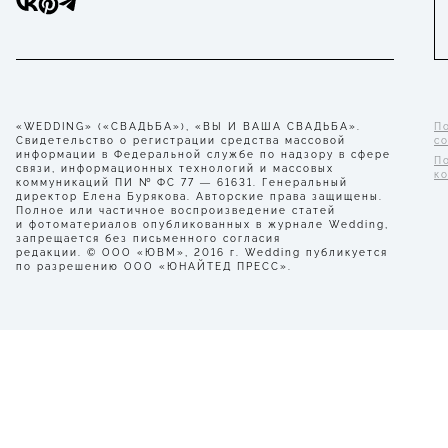
«WEDDING» («СВАДЬБА»), «ВЫ И ВАША СВАДЬБА».
П
Свидетельство о регистрации средства массовой
с
информации в Федеральной службе по надзору в сфере
П
связи, информационных технологий и массовых
к
коммуникаций ПИ № ФС 77 — 61631. Генеральный
директор Елена Бурякова. Авторские права защищены.
Полное или частичное воспроизведение статей
и фотоматериалов опубликованных в журнале Wedding,
запрещается без письменного согласия
редакции. © ООО «ЮВМ», 2016 г. Wedding публикуется
по разрешению ООО «ЮНАЙТЕД ПРЕСС».