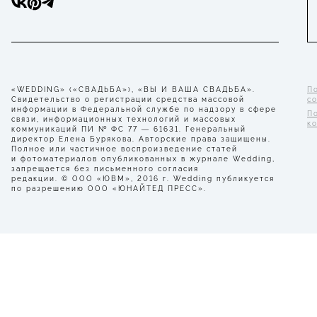
«WEDDING» («СВАДЬБА»), «ВЫ И ВАША СВАДЬБА».
П
Свидетельство о регистрации средства массовой
с
информации в Федеральной службе по надзору в сфере
П
связи, информационных технологий и массовых
к
коммуникаций ПИ № ФС 77 — 61631. Генеральный
директор Елена Бурякова. Авторские права защищены.
Полное или частичное воспроизведение статей
и фотоматериалов опубликованных в журнале Wedding,
запрещается без письменного согласия
редакции. © ООО «ЮВМ», 2016 г. Wedding публикуется
по разрешению ООО «ЮНАЙТЕД ПРЕСС».