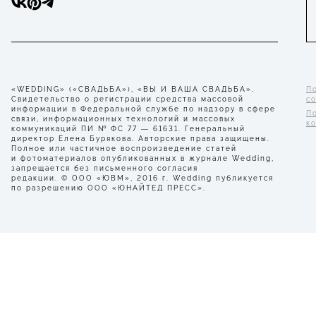
«WEDDING» («СВАДЬБА»), «ВЫ И ВАША СВАДЬБА».
П
Свидетельство о регистрации средства массовой
с
информации в Федеральной службе по надзору в сфере
П
связи, информационных технологий и массовых
к
коммуникаций ПИ № ФС 77 — 61631. Генеральный
директор Елена Бурякова. Авторские права защищены.
Полное или частичное воспроизведение статей
и фотоматериалов опубликованных в журнале Wedding,
запрещается без письменного согласия
редакции. © ООО «ЮВМ», 2016 г. Wedding публикуется
по разрешению ООО «ЮНАЙТЕД ПРЕСС».