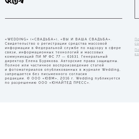
«WEDDING» («СВАДЬБА»), «ВЫ И ВАША СВАДЬБА».
П
Свидетельство о регистрации средства массовой
с
информации в Федеральной службе по надзору в сфере
П
связи, информационных технологий и массовых
к
коммуникаций ПИ № ФС 77 — 61631. Генеральный
директор Елена Бурякова. Авторские права защищены.
Полное или частичное воспроизведение статей
и фотоматериалов опубликованных в журнале Wedding,
запрещается без письменного согласия
редакции. © ООО «ЮВМ», 2016 г. Wedding публикуется
по разрешению ООО «ЮНАЙТЕД ПРЕСС».