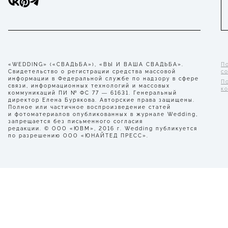
«WEDDING» («СВАДЬБА»), «ВЫ И ВАША СВАДЬБА».
П
Свидетельство о регистрации средства массовой
с
информации в Федеральной службе по надзору в сфере
П
связи, информационных технологий и массовых
к
коммуникаций ПИ № ФС 77 — 61631. Генеральный
директор Елена Бурякова. Авторские права защищены.
Полное или частичное воспроизведение статей
и фотоматериалов опубликованных в журнале Wedding,
запрещается без письменного согласия
редакции. © ООО «ЮВМ», 2016 г. Wedding публикуется
по разрешению ООО «ЮНАЙТЕД ПРЕСС».