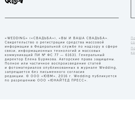
«WEDDING» («СВАДЬБА»), «ВЫ И ВАША СВАДЬБА».
П
Свидетельство о регистрации средства массовой
с
информации в Федеральной службе по надзору в сфере
П
связи, информационных технологий и массовых
к
коммуникаций ПИ № ФС 77 — 61631. Генеральный
директор Елена Бурякова. Авторские права защищены.
Полное или частичное воспроизведение статей
и фотоматериалов опубликованных в журнале Wedding,
запрещается без письменного согласия
редакции. © ООО «ЮВМ», 2016 г. Wedding публикуется
по разрешению ООО «ЮНАЙТЕД ПРЕСС».