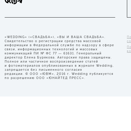
«WEDDING» («СВАДЬБА»), «ВЫ И ВАША СВАДЬБА».
П
Свидетельство о регистрации средства массовой
с
информации в Федеральной службе по надзору в сфере
П
связи, информационных технологий и массовых
к
коммуникаций ПИ № ФС 77 — 61631. Генеральный
директор Елена Бурякова. Авторские права защищены.
Полное или частичное воспроизведение статей
и фотоматериалов опубликованных в журнале Wedding,
запрещается без письменного согласия
редакции. © ООО «ЮВМ», 2016 г. Wedding публикуется
по разрешению ООО «ЮНАЙТЕД ПРЕСС».