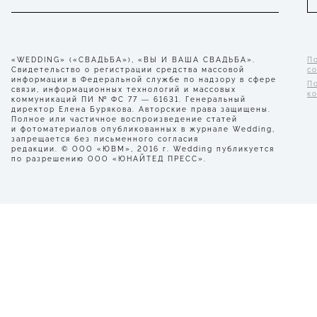
«WEDDING» («СВАДЬБА»), «ВЫ И ВАША СВАДЬБА».
П
Свидетельство о регистрации средства массовой
с
информации в Федеральной службе по надзору в сфере
П
связи, информационных технологий и массовых
к
коммуникаций ПИ № ФС 77 — 61631. Генеральный
директор Елена Бурякова. Авторские права защищены.
Полное или частичное воспроизведение статей
и фотоматериалов опубликованных в журнале Wedding,
запрещается без письменного согласия
редакции. © ООО «ЮВМ», 2016 г. Wedding публикуется
по разрешению ООО «ЮНАЙТЕД ПРЕСС».