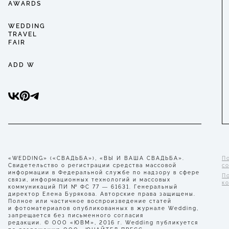
AWARDS
WEDDING
TRAVEL
FAIR
ADD W
«WEDDING» («СВАДЬБА»), «ВЫ И ВАША СВАДЬБА».
П
Свидетельство о регистрации средства массовой
с
информации в Федеральной службе по надзору в сфере
П
связи, информационных технологий и массовых
к
коммуникаций ПИ № ФС 77 — 61631. Генеральный
директор Елена Бурякова. Авторские права защищены.
Полное или частичное воспроизведение статей
и фотоматериалов опубликованных в журнале Wedding,
запрещается без письменного согласия
редакции. © ООО «ЮВМ», 2016 г. Wedding публикуется