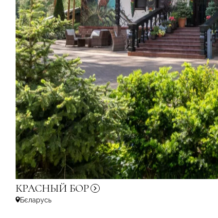
КРАСНЫЙ
БОР
Бєларусь