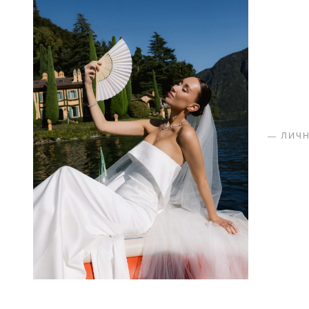
—
ЛИЧ