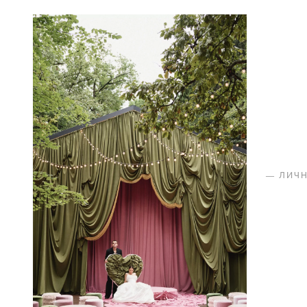
—
ЛИЧ