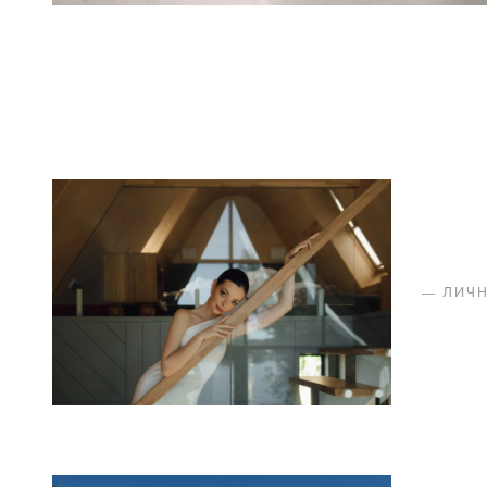
—
ЛИЧ