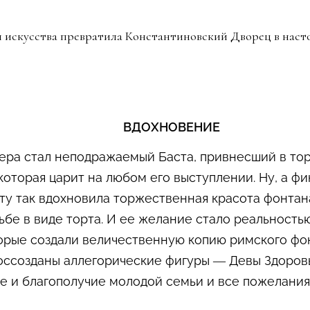
и искусства превратила Константиновский Дворец в нас
ВДОХНОВЕНИЕ
чера стал неподражаемый Баста, привнесший в то
оторая царит на любом его выступлении. Ну, а ф
ту так вдохновила торжественная красота фонтана
дьбе в виде торта. И ее желание стало реальность
орые создали величественную копию римского фон
оссозданы аллегорические фигуры — Девы Здоров
 и благополучие молодой семьи и все пожелания,