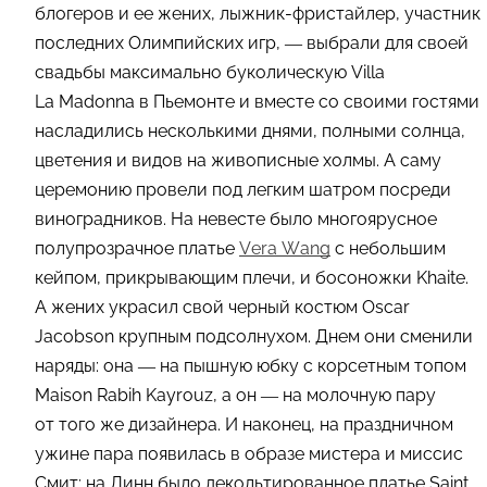
блогеров и ее жених, лыжник-фристайлер, участник
последних Олимпийских игр, — выбрали для своей
свадьбы максимально буколическую Villa
La Madonna в Пьемонте и вместе со своими гостями
насладились несколькими днями, полными солнца,
цветения и видов на живописные холмы. А саму
церемонию провели под легким шатром посреди
виноградников. На невесте было многоярусное
полупрозрачное платье
Vera Wang
с небольшим
кейпом, прикрывающим плечи, и босоножки Khaite.
А жених украсил свой черный костюм Oscar
Jacobson крупным подсолнухом. Днем они сменили
наряды: она — на пышную юбку с корсетным топом
Maison Rabih Kayrouz, а он — на молочную пару
от того же дизайнера. И наконец, на праздничном
ужине пара появилась в образе мистера и миссис
Смит: на Линн было декольтированное платье Saint