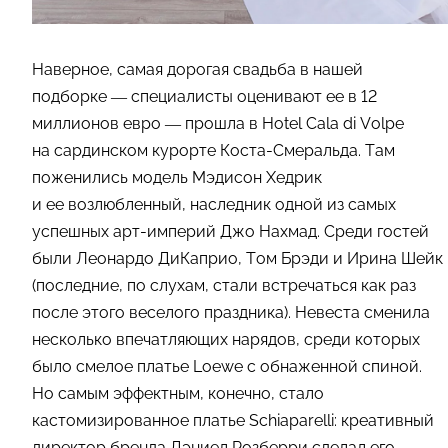
Наверное, самая дорогая свадьба в нашей
подборке — специалисты оценивают ее в 12
миллионов евро — прошла в Hotel Cala di Volpe
на сардинском курорте Коста-Смеральда. Там
поженились модель Мэдисон Хедрик
и ее возлюбленный, наследник одной из самых
успешных арт-империй Джо Нахмад. Среди гостей
были Леонардо ДиКаприо, Том Брэди и Ирина Шейк
(последние, по слухам, стали встречаться как раз
после этого веселого праздника). Невеста сменила
несколько впечатляющих нарядов, среди которых
было смелое платье Loewe с обнаженной спиной.
Но самым эффектным, конечно, стало
кастомизированное платье Schiaparelli: креативный
директор бренда Дэниел Розберри сделал его