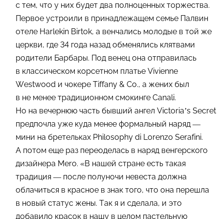
с тем, что у них будет два полноценных торжества.
Первое устроили в принадлежащем семье Палвин
отеле Harlekin Birtok, а венчались молодые в той же
церкви, где 34 года назад обменялись клятвами
родители Барбары. Под венец она отправилась
в классическом корсетном платье Vivienne
Westwood и чокере Tiffany & Co., а жених был
в не менее традиционном смокинге Canali.
Но на вечернюю часть бывший ангел Victoria’s Secret
предпочла уже куда менее формальный наряд —
мини на бретельках Philosophy di Lorenzo Serafini.
А потом еще раз переоделась в наряд венгерского
дизайнера Mero. «В нашей стране есть такая
традиция — после полуночи невеста должна
облачиться в красное в знак того, что она перешла
в новый статус жены. Так я и сделала, и это
добавило красок в нашу в целом пастельную