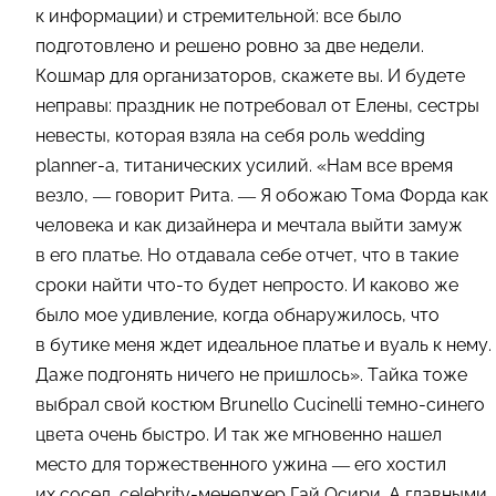
к информации) и стремительной: все было
подготовлено и решено ровно за две недели.
Кошмар для организаторов, скажете вы. И будете
неправы: праздник не потребовал от Елены, сестры
невесты, которая взяла на себя роль wedding
planner-а, титанических усилий. «Нам все время
везло, — говорит Рита. — Я обожаю Тома Форда как
человека и как дизайнера и мечтала выйти замуж
в его платье. Но отдавала себе отчет, что в такие
сроки найти что-то будет непросто. И каково же
было мое удивление, когда обнаружилось, что
в бутике меня ждет идеальное платье и вуаль к нему.
Даже подгонять ничего не пришлось». Тайка тоже
выбрал свой костюм Brunello Cucinelli темно-синего
цвета очень быстро. И так же мгновенно нашел
место для торжественного ужина — его хостил
их сосед, сelebrity-менеджер Гай Оcири. А главными