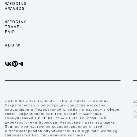
WEDDING
AWARDS
WEDDING
TRAVEL
FAIR
ADD W
«WEDDING» («СВАДЬБА»), «ВЫ И ВАША СВАДЬБА».
П
Свидетельство о регистрации средства массовой
с
информации в Федеральной службе по надзору в сфере
П
связи, информационных технологий и массовых
к
коммуникаций ПИ № ФС 77 — 61631. Генеральный
директор Елена Бурякова. Авторские права защищены.
Полное или частичное воспроизведение статей
и фотоматериалов опубликованных в журнале Wedding,
запрещается без письменного согласия