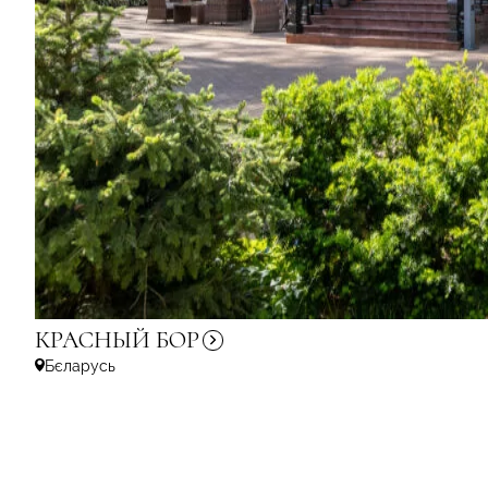
КРАСНЫЙ
БОР
Бєларусь