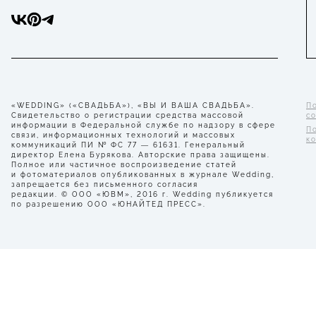
«WEDDING» («СВАДЬБА»), «ВЫ И ВАША СВАДЬБА».
П
Свидетельство о регистрации средства массовой
с
информации в Федеральной службе по надзору в сфере
П
связи, информационных технологий и массовых
к
коммуникаций ПИ № ФС 77 — 61631. Генеральный
директор Елена Бурякова. Авторские права защищены.
Полное или частичное воспроизведение статей
и фотоматериалов опубликованных в журнале Wedding,
запрещается без письменного согласия
редакции. © ООО «ЮВМ», 2016 г. Wedding публикуется
по разрешению ООО «ЮНАЙТЕД ПРЕСС».