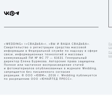
«WEDDING» («СВАДЬБА»), «ВЫ И ВАША СВАДЬБА».
П
Свидетельство о регистрации средства массовой
с
информации в Федеральной службе по надзору в сфере
П
связи, информационных технологий и массовых
к
коммуникаций ПИ № ФС 77 — 61631. Генеральный
директор Елена Бурякова. Авторские права защищены.
Полное или частичное воспроизведение статей
и фотоматериалов опубликованных в журнале Wedding,
запрещается без письменного согласия
редакции. © ООО «ЮВМ», 2016 г. Wedding публикуется
по разрешению ООО «ЮНАЙТЕД ПРЕСС».