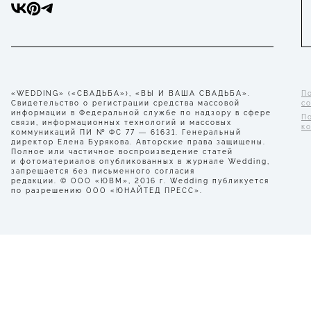
«WEDDING» («СВАДЬБА»), «ВЫ И ВАША СВАДЬБА».
П
Свидетельство о регистрации средства массовой
с
информации в Федеральной службе по надзору в сфере
П
связи, информационных технологий и массовых
к
коммуникаций ПИ № ФС 77 — 61631. Генеральный
директор Елена Бурякова. Авторские права защищены.
Полное или частичное воспроизведение статей
и фотоматериалов опубликованных в журнале Wedding,
запрещается без письменного согласия
редакции. © ООО «ЮВМ», 2016 г. Wedding публикуется
по разрешению ООО «ЮНАЙТЕД ПРЕСС».